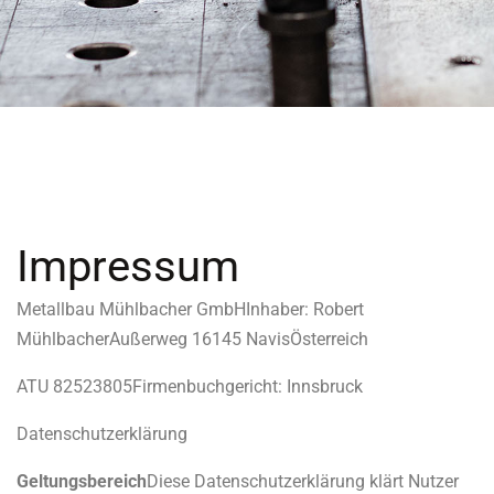
Impressum
Metallbau Mühlbacher GmbH
Inhaber: Robert
Mühlbacher
Außerweg 1
6145 Navis
Österreich
ATU 82523805
Firmenbuchgericht: Innsbruck
Datenschutzerklärung
Geltungsbereich
Diese Datenschutzerklärung klärt Nutzer