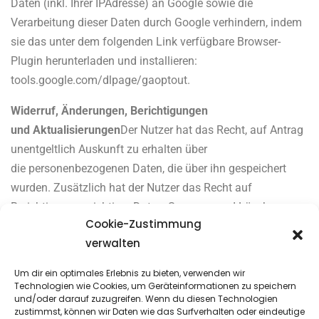
Daten (inkl. Ihrer IP­Adresse) an Google sowie die
Verarbeitung dieser Daten durch Google verhindern, indem
sie das unter dem folgenden Link verfügbare Browser­
Plugin herunterladen und installieren:
tools.google.com/dlpage/gaoptout.
Widerruf, Änderungen, Berichtigungen
und Aktualisierungen
Der Nutzer hat das Recht, auf Antrag
unentgeltlich Auskunft zu erhalten über
die personenbezogenen Daten, die über ihn gespeichert
wurden. Zusätzlich hat der Nutzer das Recht auf
Berichtigung unrichtiger Daten, Sperrung und Löschung
Cookie-Zustimmung
seiner personenbezogenen Daten, soweit dem keine
verwalten
gesetzliche Aufbewahrungspflicht entgegensteht.
Um dir ein optimales Erlebnis zu bieten, verwenden wir
Bildnachweis:
Technologien wie Cookies, um Geräteinformationen zu speichern
und/oder darauf zuzugreifen. Wenn du diesen Technologien
Victoria Hörtnagl
zustimmst, können wir Daten wie das Surfverhalten oder eindeutige